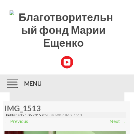
MENU
Skip to content
IMG_1513
Published
25.06.2015
at
900 × 600
in
IMG_1513
←
Previous
Next
→