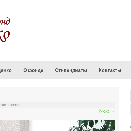
щенко
О фонде
Стипендиаты
Контакты
ских-Ещенко
Next
→