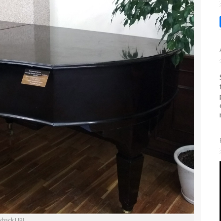
kback URL
.