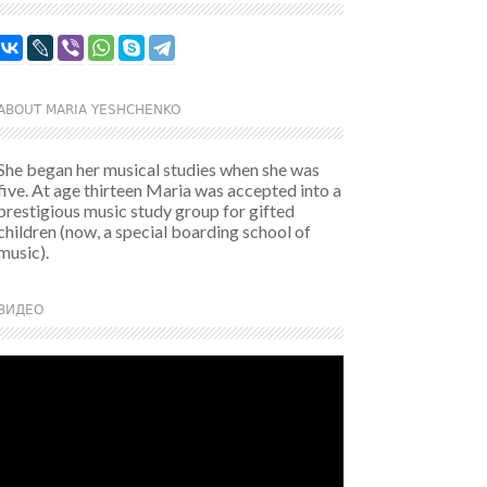
ABOUT MARIA YESHCHENKO
She began her musical studies when she was
five. At age thirteen Maria was accepted into a
prestigious music study group for gifted
children (now, a special boarding school of
music).
ВИДЕО