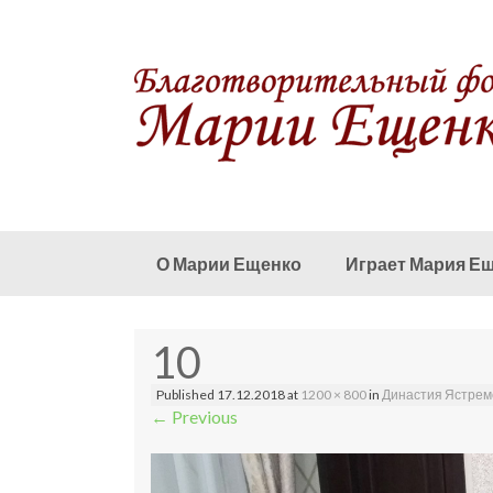
Skip to content
О Марии Ещенко
Играет Мария Е
10
Published
17.12.2018
at
1200 × 800
in
Династия Ястрем
←
Previous