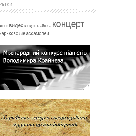
МЕТКИ
концерт
видео
анонс
конкурс крайнева
харьковские ассамблеи